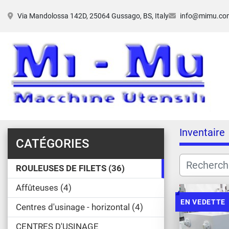
Via Mandolossa 142D, 25064 Gussago, BS, Italy
info@mimu.co
Inventaire
CATÉGORIES
ROULEUSES DE FILETS
36
Affûteuses
4
EN VEDETTE
Centres d'usinage - horizontal
4
CENTRES D'USINAGE