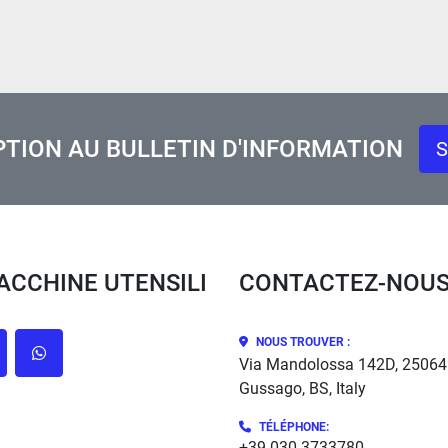
PTION AU BULLETIN D'INFORMATION
S
MACCHINE UTENSILI
CONTACTEZ-NOU
NOUS TROUVER :
cebook
whatsapp
Via Mandolossa 142D, 25064
Gussago, BS, Italy
TÉLÉPHONE
:
+39 030 3733780