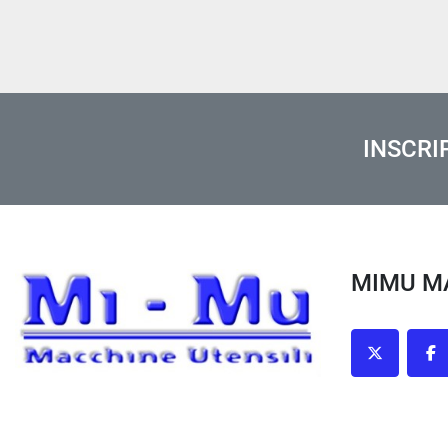
INSCRI
MIMU 
twitter
fa