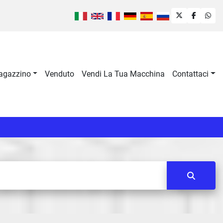
twitter
faceboo
wha
Magazzino
Venduto
Vendi La Tua Macchina
Contattaci