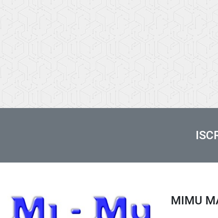
ISC
MIMU 