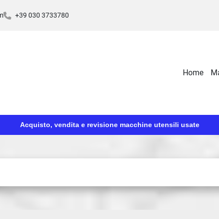
m
+39 030 3733780
Home
Acquisto, vendita e revisione macchine utensili usate