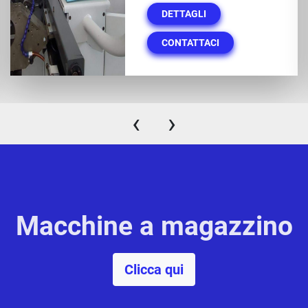
DETTAGLI
CONTATTACI
‹
›
Macchine a magazzino
Clicca qui