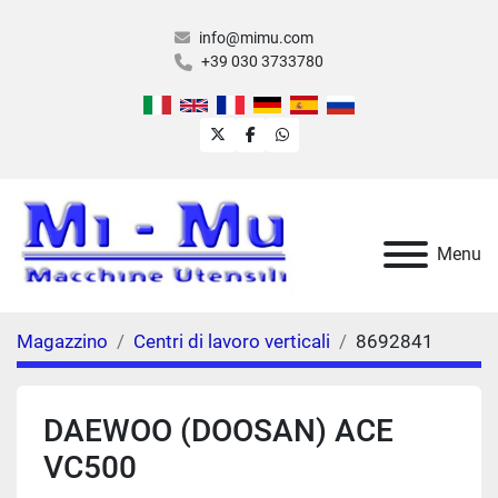
info@mimu.com
+39 030 3733780
twitter
facebook
whatsapp
Menu
Magazzino
Centri di lavoro verticali
8692841
DAEWOO (DOOSAN) ACE
VC500