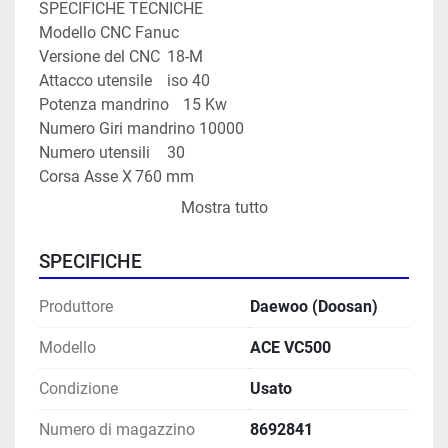
SPECIFICHE TECNICHE
Modello CNC	Fanuc
Versione del CNC	18-M
Attacco utensile	iso 40
Potenza mandrino	15 Kw
Numero Giri mandrino	10000
Numero utensili	30
Corsa Asse X	760 mm
Corsa Asse Y	510 mm
Mostra tutto
Corsa Asse Z	570 mm
Cambio pallet	si
SPECIFICHE
Dimensione pallet	860x560 mm
Carico massimo consentito	300 Kg
Produttore
Daewoo (Doosan)
Rotopallet	si
Alta pressione refrigerante	si
Modello
ACE VC500
Evacuatore truciolo	a tappeto
Condizione
Usato
Marca	Daewoo
Numero di magazzino
8692841
Modello	ACE VC500