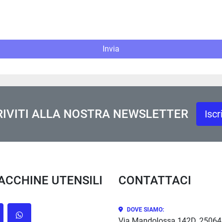
Invia
RIVITI ALLA NOSTRA NEWSLETTER
Iscr
MACCHINE UTENSILI
CONTATTACI
DOVE SIAMO:
cebook
whatsapp
Via Mandolossa 142D, 25064