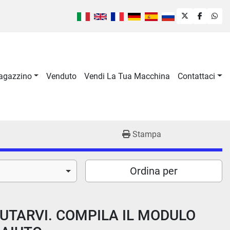
twitter
faceboo
wha
Magazzino
Venduto
Vendi La Tua Macchina
Contattaci
Stampa
Ordina per
IUTARVI. COMPILA IL MODULO