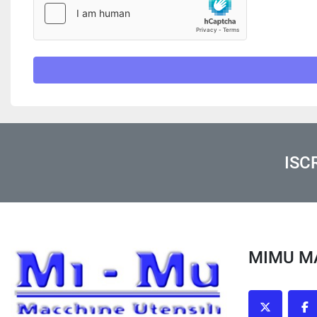
ISC
MIMU 
twitter
fa