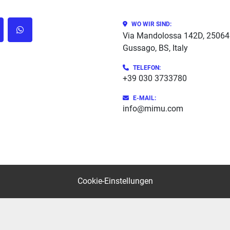
WO WIR SIND:
cebook
whatsapp
Via Mandolossa 142D, 25064
Gussago, BS, Italy
TELEFON
:
+39 030 3733780
E-MAIL:
info@mimu.com
Cookie-Einstellungen