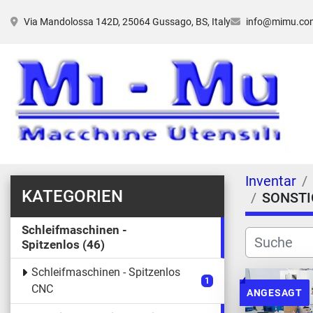
Via Mandolossa 142D, 25064 Gussago, BS, Italy
info@mimu.co
Inventar
KATEGORIEN
SONSTI
Schleifmaschinen -
Spitzenlos
46
Schleifmaschinen - Spitzenlos
1
CNC
ANGESAGT