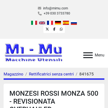
info@mimu.com
+39 030 3733780
twitter
facebook
whatsapp
Menu
Magazzino
Rettificatrici senza centri
841675
MONZESI ROSSI MONZA 500
- REVISIONATA