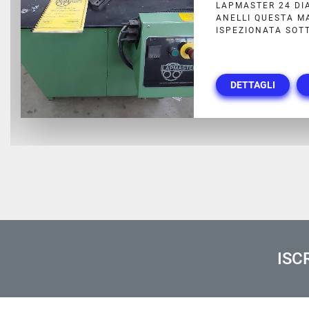
WENTZKY 4R150 (
LAPPATRICE PER 
1500 ANELLI DIA
P...
DETTAGLI
ISC