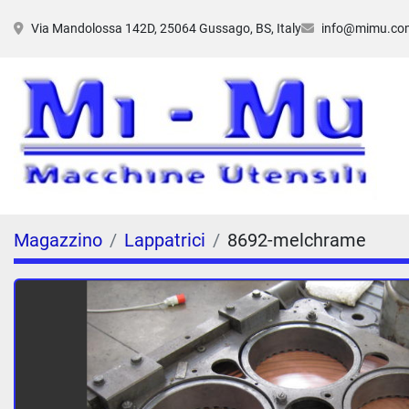
Via Mandolossa 142D, 25064 Gussago, BS, Italy
info@mimu.co
Magazzino
Lappatrici
8692-melchrame