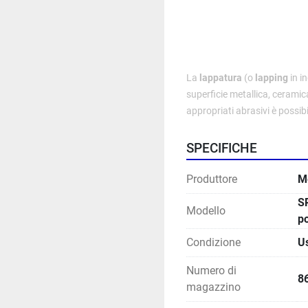
La 
lappatura
 (o 
lapping
 in 
i
superficie 
metallica
, 
ceramic
appropriati abrasivi è possibi
SPECIFICHE
Produttore
M
S
Modello
po
Condizione
U
Numero di
8
magazzino