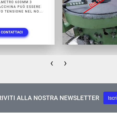
GRAESSNER)
PIANI DIAMETRO MM
METRO INTERNO 535 MM
CONTATTACI
‹
›
RIVITI ALLA NOSTRA NEWSLETTER
Iscr