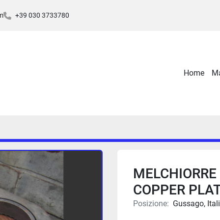
m
+39 030 3733780
Home
MELCHIORRE 
COPPER PLA
Posizione:
Gussago, Ital