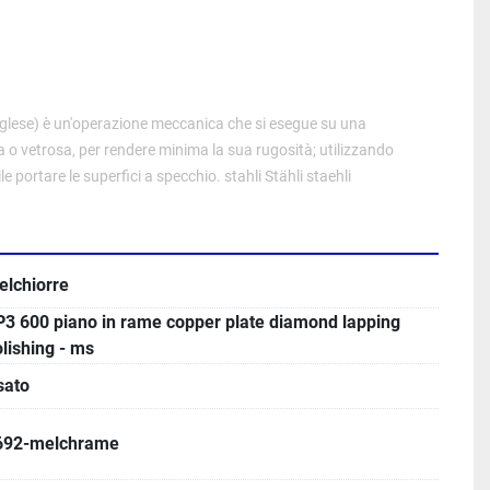
nglese
) è un'operazione meccanica che si esegue su una 
a
 o 
vetrosa
, per rendere minima la sua 
rugosità
; utilizzando 
le portare le superfici a specchio. stahli Stähli staehli
elchiorre
P3 600 piano in rame copper plate diamond lapping
lishing - ms
sato
692-melchrame