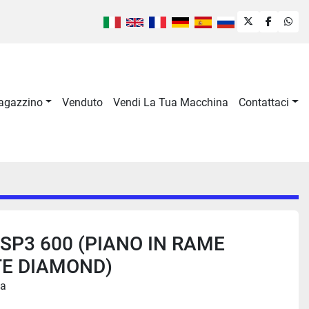
twitter
faceboo
wha
Magazzino
Venduto
Vendi La Tua Macchina
Contattaci
SP3 600 (PIANO IN RAME
TE DIAMOND)
ia