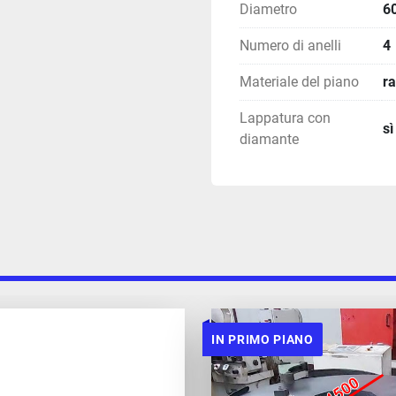
Diametro
6
Numero di anelli
4
Materiale del piano
r
Lappatura con
sì
diamante
IN PRIMO PIANO