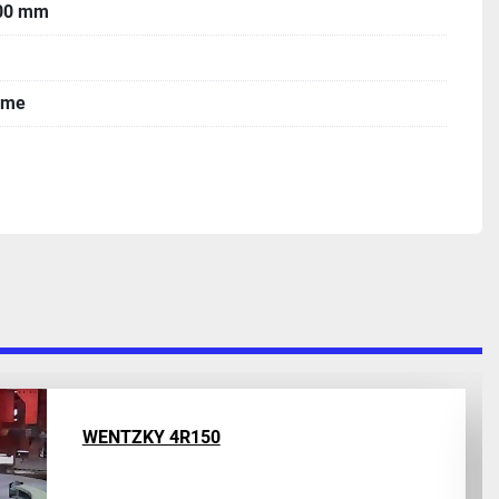
00 mm
ame
SPEEDFAM 48