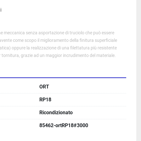
i
ne meccanica senza asportazione di truciolo che può essere 
avente come scopo il miglioramento della finitura superficiale 
atica
) oppure la realizzazione di una 
filettatura
 più resistente 
 
tornitura
, grazie ad un maggior 
incrudimento
 del materiale.
ORT
RP18
Ricondizionato
85462-ortRP18#3000