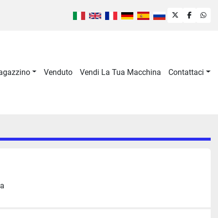
twitter
faceboo
wha
Magazzino
Venduto
Vendi La Tua Macchina
Contattaci
ia