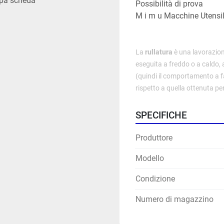
pa scheda
Possibilità di prova
M i m u Macchine Utensil
La 
rullatura
 è una lavorazio
eseguita a freddo o a caldo, 
(quindi il comportamento a 
f
rispetto a quella ottenuta per
SPECIFICHE
Produttore
Modello
Condizione
Numero di magazzino