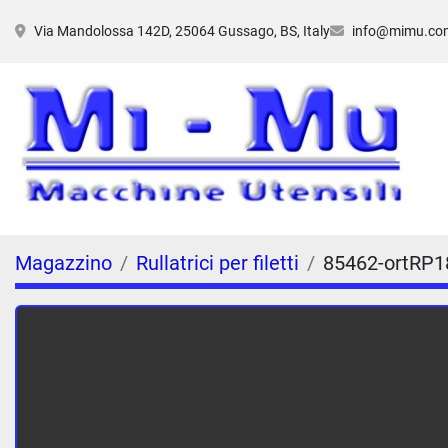
Via Mandolossa 142D, 25064 Gussago, BS, Italy
info@mimu.co
Magazzino
Rullatrici per filetti
85462-ortRP