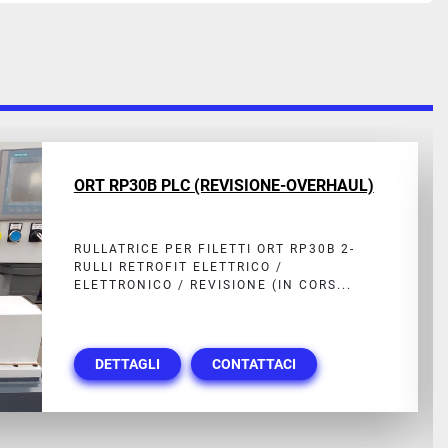
NO
ORT RP18
RULLATRICE PER FILETTI ORT RP18 2
DIAMETRO MANDRINI 69.95 LA MAC
È VISIBILE FUNZIO...
DETTAGLI
CONTATTACI