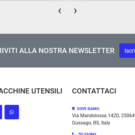
‹
›
RIVITI ALLA NOSTRA NEWSLETTER
Iscr
MACCHINE UTENSILI
CONTATTACI
DOVE SIAMO:
cebook
whatsapp
Via Mandolossa 142D, 25064
Gussago, BS, Italy
TELEFONO: