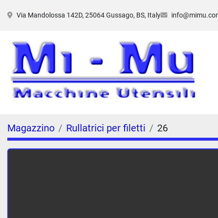
Via Mandolossa 142D, 25064 Gussago, BS, Italy
info@mimu.co
Magazzino
Rullatrici per filetti
26