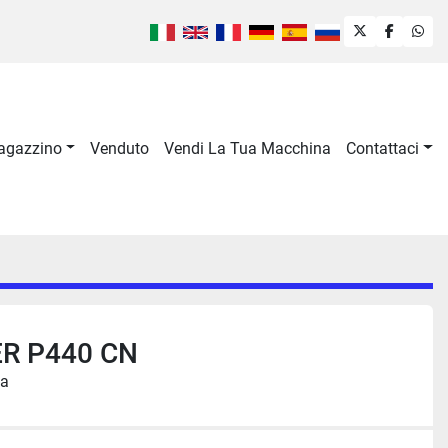
twitter
faceboo
wha
Magazzino
Venduto
Vendi La Tua Macchina
Contattaci
ER P440 CN
ia