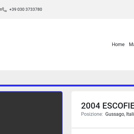
m
+39 030 3733780
Home
2004 ESCOFI
Posizione:
Gussago, Ital