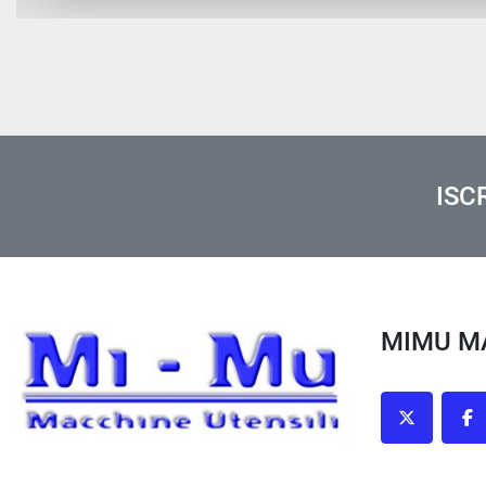
ISC
MIMU 
twitter
fa