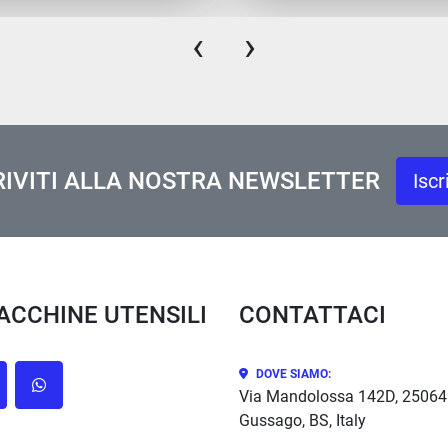
‹
›
RIVITI ALLA NOSTRA NEWSLETTER
Iscr
MACCHINE UTENSILI
CONTATTACI
DOVE SIAMO:
cebook
whatsapp
Via Mandolossa 142D, 25064
Gussago, BS, Italy