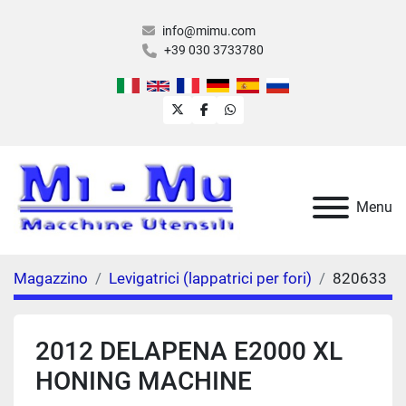
info@mimu.com
+39 030 3733780
twitter
facebook
whatsapp
Menu
Magazzino
Levigatrici (lappatrici per fori)
820633
2012 DELAPENA E2000 XL
HONING MACHINE