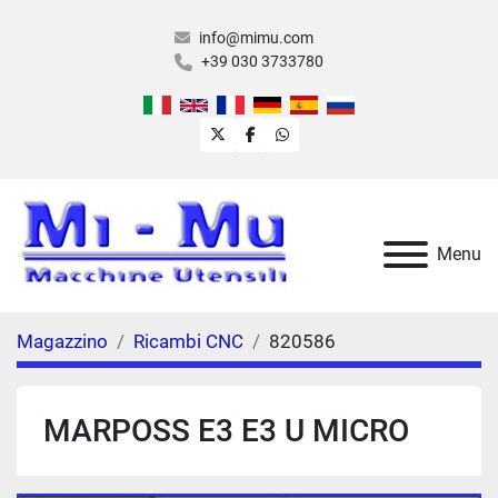
info@mimu.com
+39 030 3733780
twitter
facebook
whatsapp
Menu
Magazzino
Ricambi CNC
820586
MARPOSS E3 E3 U MICRO