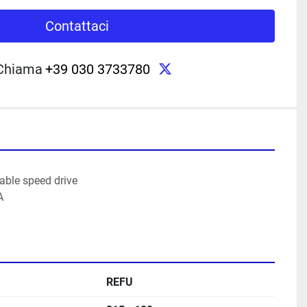
Contattaci
twitter
Chiama
+39 030 3733780
iable speed drive
A
REFU