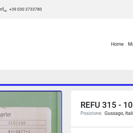
m
+39 030 3733780
Home
REFU 315 - 1
Posizione:
Gussago, Ital