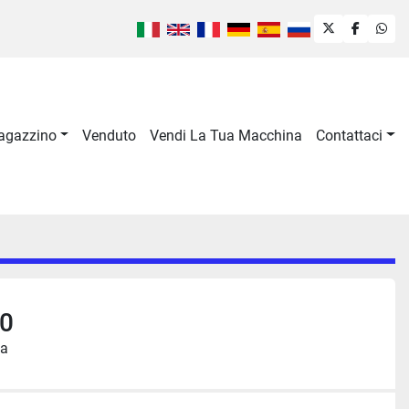
twitter
faceboo
wha
Magazzino
Venduto
Vendi La Tua Macchina
Contattaci
00
ia