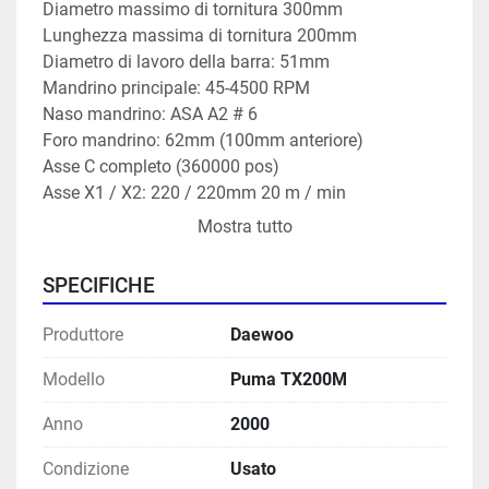
Diametro massimo di tornitura 300mm

Lunghezza massima di tornitura 200mm

Diametro di lavoro della barra: 51mm

Mandrino principale: 45-4500 RPM

Naso mandrino: ASA A2 # 6

Foro mandrino: 62mm (100mm anteriore)

Asse C completo (360000 pos)

Asse X1 / X2: 220 / 220mm 20 m / min

Asse Z1 / Z2 250 / 800mm 24 m / min

Mostra tutto
Torretta

2x12 pos.

SPECIFICHE
utensili attivi 40 - 4000 giri / min - max 3,7 kW

Motore mandrino sinistro / destro max 15 kW

Produttore
Daewoo
dimensioni macchina 2200x3950x1970

Peso 7400 kg

Modello
Puma TX200M
Anno
2000
Questa macchina può essere ispezionata sotto 
tensione nel nostro magazzino di Gussago BS Italia
Condizione
Usato