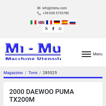
info@mimu.com
+39 030 3733780
twitter
facebook
whatsapp
Menu
Magazzino
Torni
285525
2000 DAEWOO PUMA
TX200M