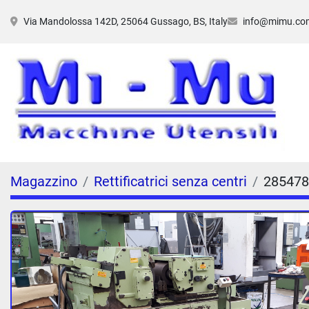
Via Mandolossa 142D, 25064 Gussago, BS, Italy
info@mimu.co
Magazzino
Rettificatrici senza centri
285478