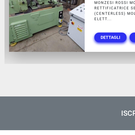
RETTIFICAT
MONZESI M
T
COMPLETA D
DETTAGL
ISC