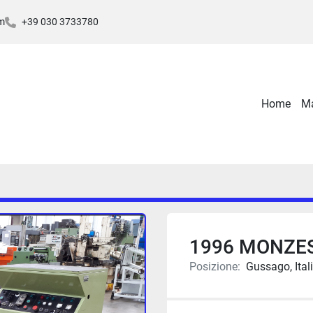
m
+39 030 3733780
Home
1996 MONZES
Posizione:
Gussago, Ital