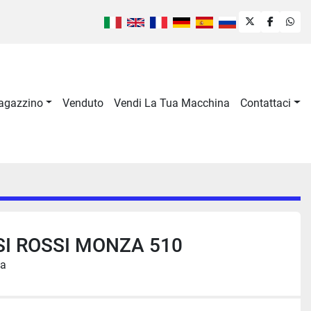
twitter
faceboo
wha
Magazzino
Venduto
Vendi La Tua Macchina
Contattaci
I ROSSI MONZA 510
ia