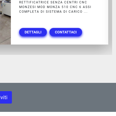
SOLD - CONTACT US FOR ALTERNATIVES
VENDUTO CONTATTATECI PER
ALTERNATIVE MONZESI ROSSI MONZA
300...
DETTAGLI
CONTATTACI
iviti