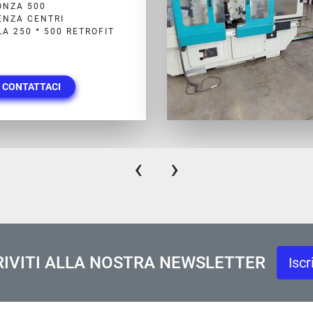
RICE SENZA CENTRI CNC
OD MONZA 510 CNC 6 ASSI
I SISTEMA DI CARICO ...
I
CONTATTACI
‹
›
RIVITI ALLA NOSTRA NEWSLETTER
Iscr