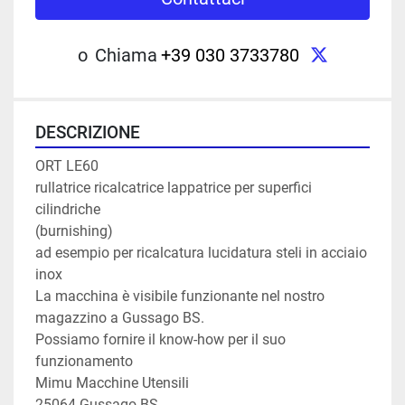
twitter
o
Chiama
+39 030 3733780
DESCRIZIONE
ORT LE60

rullatrice ricalcatrice lappatrice per superfici 
cilindriche

(burnishing)

ad esempio per ricalcatura lucidatura steli in acciaio 
inox

La macchina è visibile funzionante nel nostro 
magazzino a Gussago BS.

Possiamo fornire il know-how per il suo 
funzionamento

Mimu Macchine Utensili

25064 Gussago BS