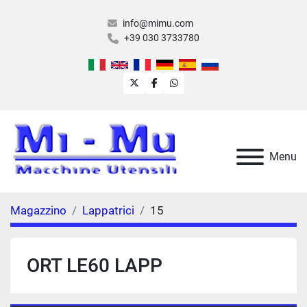
info@mimu.com
+39 030 3733780
twitter
facebook
whatsapp
Menu
Magazzino
Lappatrici
15
ORT LE60 LAPP