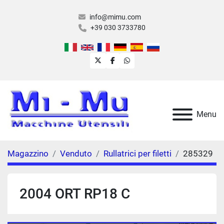
info@mimu.com
+39 030 3733780
twitter
facebook
whatsapp
Menu
Magazzino
Venduto
Rullatrici per filetti
285329
2004 ORT RP18 C