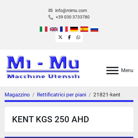
info@mimu.com
+39 030 3733780
twitter
facebook
whatsapp
Menu
Magazzino
Rettificatrici per piani
21821-kent
KENT KGS 250 AHD