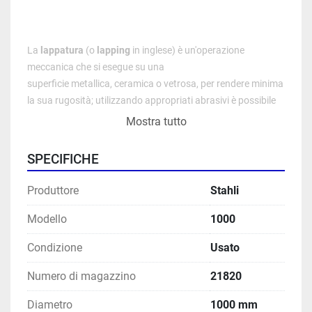
La 
lappatura
 (o 
lapping
 in 
inglese
) è un'operazione 
meccanica che si esegue su una 
superficie 
metallica
, 
ceramica
 o 
vetrosa
, per rendere minima 
la sua 
rugosità
; utilizzando appropriati abrasivi è possibile 
portare le superfici a specchio. stahli Stähli staehli
Mostra tutto
SPECIFICHE
Produttore
Stahli
Modello
1000
Condizione
Usato
Numero di magazzino
21820
Diametro
1000 mm